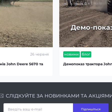
26 червня
новини
блог
нів John Deere S670 та
Демопоказ трактора John 
СЛІДКУЙТЕ ЗА НОВИНКАМИ ТА АКЦІЯМИ
Підпишіться