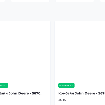
вності
в наявності
айн John Deere - S670,
Комбайн John Deere - S67
2013