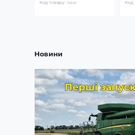
Код товару:
Код 
116539
Новини