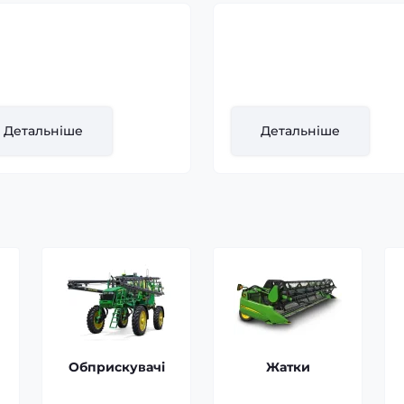
мбайн John Deere -
Комбайн John Deere -
 9770, 2011
S790i, 2020 (+ жнивар
візок)
 випуску:
2011
Рік випуску:
2020
Детальніше
Детальніше
Обприскувачі
Жатки