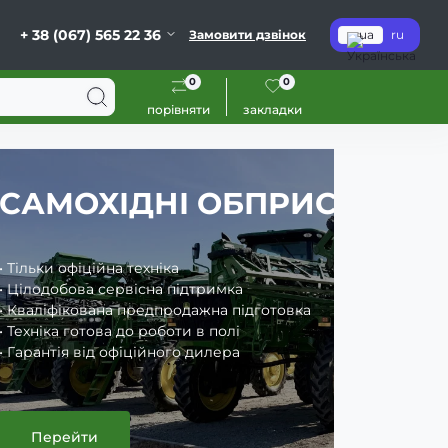
+ 38 (067) 565 22 36
Замовити дзвінок
ua
ru
0
0
порівняти
закладки
ЧІ JOHN DEERE
ВЕЛИ
• Тільки оф
• Цілодобо
• Кваліфік
• Техніка г
• Гарантія
Перей