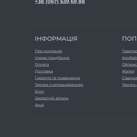
+38 (067) 639 69 88
ІНФОРМАЦІЯ
ПОП
Про компанію
Тракто
Умови придбання
Комбай
Оплата
Обприс
Доставка
Жатки
Гарантія та повернення
Сівалки
Техніка з напрацюванням
Техніка
Блог
Зворотній зв'язок
Акції