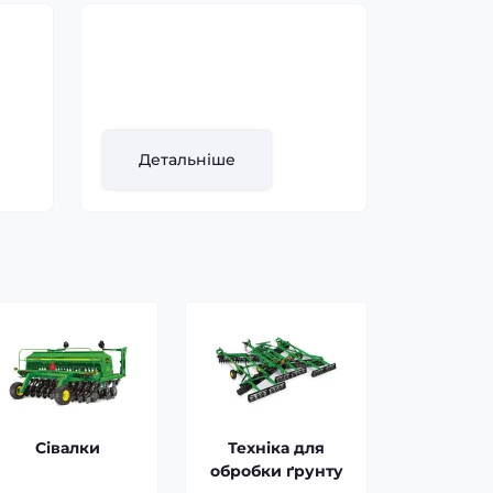
Обприскувач John Deere
ка,
- R4038, 2014
Рік випуску:
2014
Детальніше
Сівалки
Техніка для
обробки ґрунту