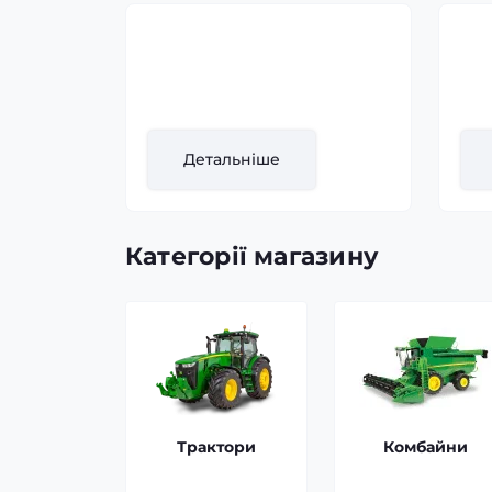
Трактор John Deere -
Ко
8295R, 2010
STS
Рік випуску:
2010
Рік
Детальніше
Категорії магазину
Трактори
Комбайни