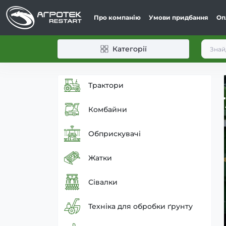
Про компанію
Умови придбання
Оп
Категорії
Трактори
 ТА ЄВРОПИ
Комбайни
Обприскувачі
а
Жатки
Сівалки
Техніка для обробки ґрунту