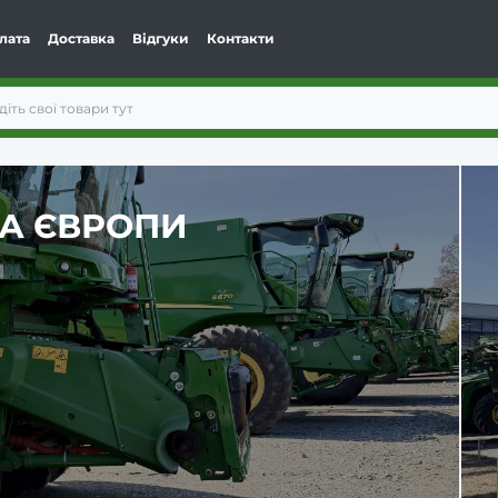
лата
Доставка
Відгуки
Контакти
САМОХІДНІ ОБПРИСКУВА
• Тільки офіційна техніка
• Цілодобова сервісна підтримка
• Кваліфікована предпродажна підготовка
• Техніка готова до роботи в полі
• Гарантія від офіційного дилера
Перейти