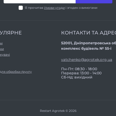
Я прочитав
Умови угоди
і згоден з вимогами
УЛЯРНЕ
КОНТАКТИ ТА АДРЕ
52001, Дніпропетровська об
ри
комплекс будівель № 55-і
ни
кувачі
vatchenko@agrotek.org.ua
Пн-Пт: 08:30 - 18:00
 для обробки ґрунту
Перерва: 13:00 - 14:00
Сб-Нд: вихідний
Restart Agrotek © 2026