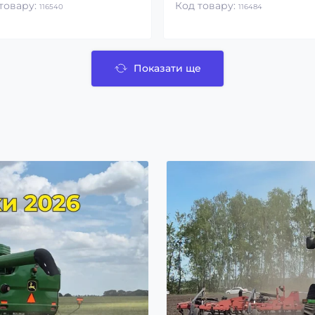
товару:
Код товару:
116540
116484
Показати ще