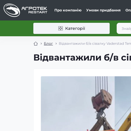
Про компанію
Умови придбання
Оп
Категорії
Блог
Відвантажили б/в сівалку Vaderstad Te
Відвантажили б/в сі