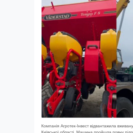
Компанія Агротек-Інвест відвантажила вживану
Київської області. Машина пройшла повну підг