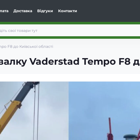
лата
Доставка
Відгуки
Контакти
mpo F8 до Київської області
валку Vaderstad Tempo F8 д