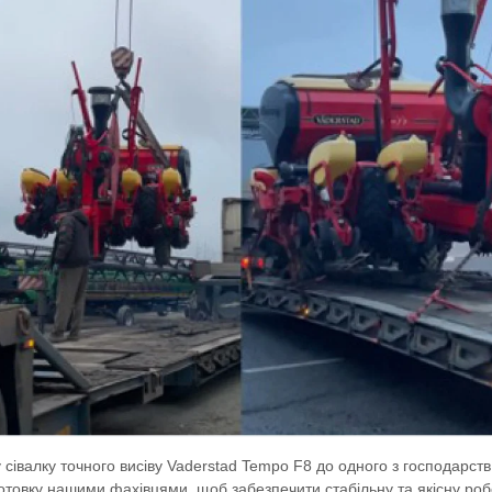
 сівалку точного висіву Vaderstad Tempo F8 до одного з господарств
отовку нашими фахівцями, щоб забезпечити стабільну та якісну роб