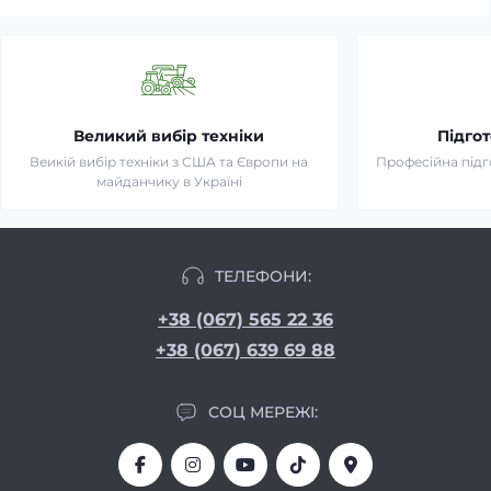
Великий вибір техніки
Підгот
Веикій вибір техніки з США та Європи на
Професійна підг
майданчику в Україні
ТЕЛЕФОНИ:
+38 (067) 565 22 36
+38 (067) 639 69 88
СОЦ МЕРЕЖІ: