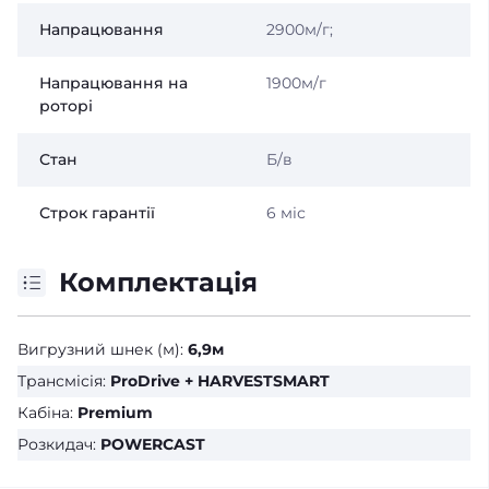
Напрацювання
2900м/г;
Напрацювання на
1900м/г
роторі
Стан
Б/в
Строк гарантії
6 міс
Комплектація
Вигрузний шнек (м):
6,9м
Трансмісія:
ProDrive + HARVESTSMART
Кабіна:
Premium
Розкидач:
POWERCAST