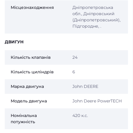
Місцезнаходження
Дніпропетровська
обл., Дніпровський
(Дніпропетровський),
Підгородне, .
ДВИГУН
Кiлькiсть клапанiв
24
Кiлькiсть цилiндрiв
6
Марка двигуна
John DEERE
Модель двигуна
John Deere PowerTECH
Номінальна
420 к.с.
потужність