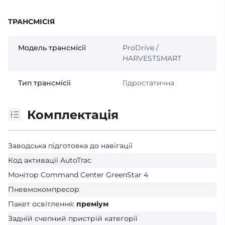
ТРАНСМІСІЯ
Модель трансмісії
ProDrive /
HARVESTSMART
Тип трансмісії
Гідростатична
Комплектація
Заводська підготовка до навігації
Код активації AutoTrac
Монітор Command Center GreenStar 4
Пневмокомпресор
Пакет освітлення:
преміум
Задній счепний пристрій категорії