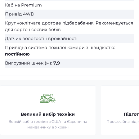
Кабіна Premium
Привід 4WD
Крупноклітчате дротове підбарабання. Рекомендується
для сорго і соєвих бобів
Датчик вологості і врожайності
Привідна система похилої камери з швидкістю:
постійною
Вигрузний шнек (м):
7,9
Великий вибір техніки
Підгот
Веикій вибір техніки з США та Європи на
Професійна підг
майданчику в Україні