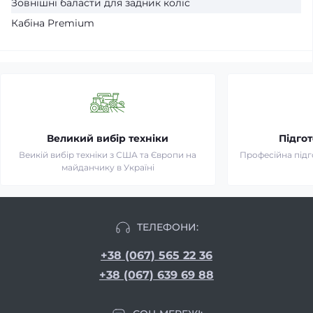
Зовнішні баласти для задник коліс
Кабіна Premium
Великий вибір техніки
Підгот
Веикій вибір техніки з США та Європи на
Професійна підг
майданчику в Україні
ТЕЛЕФОНИ:
+38 (067) 565 22 36
+38 (067) 639 69 88