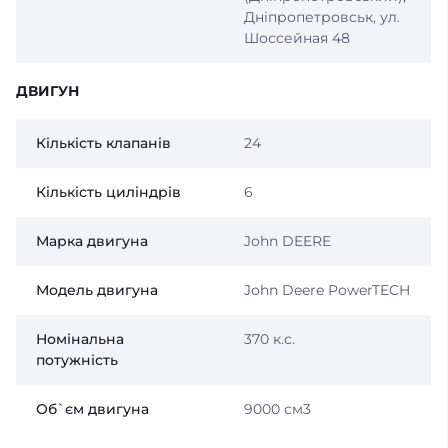
Дніпропетровськ, ул.
Шоссейная 48
ДВИГУН
Кiлькiсть клапанiв
24
Кiлькiсть цилiндрiв
6
Марка двигуна
John DEERE
Модель двигуна
John Deere PowerTECH
Номінальна
370 к.с.
потужність
Об`єм двигуна
9000 см3