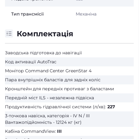
Тип трансмісії
Механiна
Комплектація
Заводська підготовка до навігації
Код активації AutoTrac
Монітор Command Center GreenStar 4
Пара внутрішніх баластів для задніх коліс
Кронштейн для передніх противаг з баластами
Передній міст ILS - незалежна підвіска
Продуктивність гідравлічної системи (л/хв):
227
3-точкова навіска, категорія - IV N / III
Вантажопідйомність - 12124 кг (кг)
Кабіна CommandView:
III